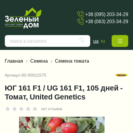
+38 (095) 203-34-29
+38 (063) 203-34-29
ua
ru
Главная
Семена
Семена томата
Артикул
00-00011575
ЮГ 161 F1 / UG 161 F1, 105 дней -
Томат, United Genetics
нет отзывов