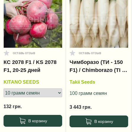
оставь отзыв
оставь отзыв
КС 2078 F1 / KS 2078
Чимборазо (ТИ - 150
F1, 20-25 дней
F1) / Chimborazo (TI -
150) F1, 60 дней
KITANO SEEDS
Takii Seeds
100 грамм семян
132
грн.
3 443
грн.
В корзину
В корзину