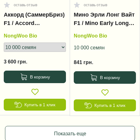
оставь отзыв
оставь отзыв
Аккорд (СаммерБриз)
Мино Эрли Лонг Вайт
F1 / Accord
F1 / Mino Early Long
(SummerBreez) F1, 55-
White F1, 55-60 дней
NongWoo Bio
NongWoo Bio
60 дней
10 000 семян
3 600
грн.
841
грн.
В корзину
В корзину
Купить в 1 клик
Купить в 1 клик
Показать еще