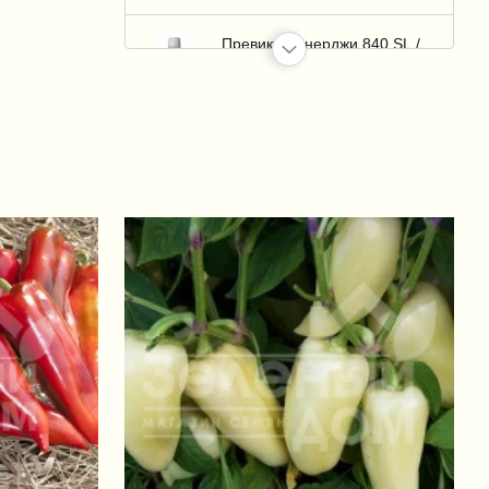
Превикур Энерджи 840 SL /
Previcur Energy 840 SL
+1 958 грн.