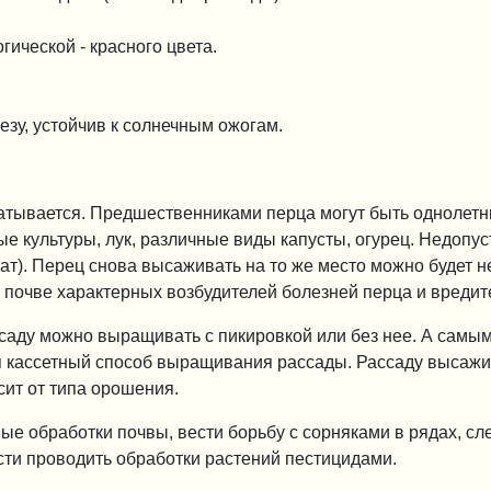
гической - красного цвета.
езу, устойчив к солнечным ожогам.
батывается. Предшественниками перца могут быть однолетн
е культуры, лук, различные виды капусты, огурец. Недопус
ат). Перец снова высаживать на то же место можно будет 
 в почве характерных возбудителей болезней перца и вредит
саду можно выращивать с пикировкой или без нее. А самы
 кассетный способ выращивания рассады. Рассаду высажив
сит от типа орошения.
е обработки почвы, вести борьбу с сорняками в рядах, сле
сти проводить обработки растений пестицидами.