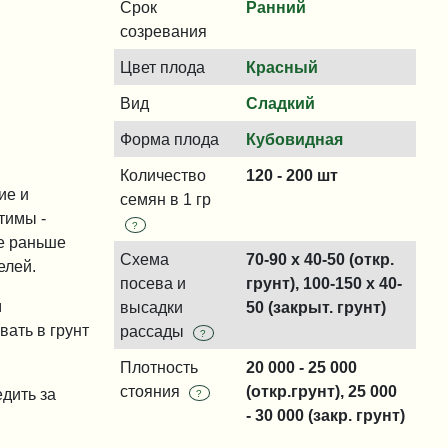
Срок
Ранний
созревания
Цвет плода
Красный
Вид
Сладкий
Форма плода
Кубовидная
Количество
120 - 200 шт
ие и
семян в 1 гр
тимы -
?
не раньше
Схема
70-90 x 40-50 (откр.
елей.
посева и
грунт), 100-150 x 40-
м
высадки
50 (закрыт. грунт)
ать в грунт
рассады
?
Плотность
20 000 - 25 000
стояния
(откр.грунт), 25 000
дить за
?
- 30 000 (закр. грунт)