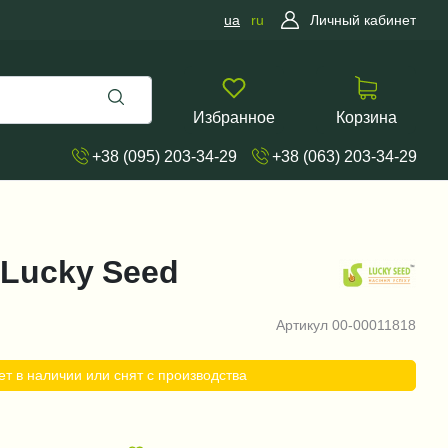
ua
ru
Личный кабинет
Избранное
Корзина
+38 (095) 203-34-29
+38 (063) 203-34-29
, Lucky Seed
Артикул
00-00011818
ет в наличии или снят с производства