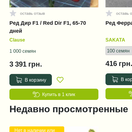
оставь отзыв
оставь 
Ред Дир F1 / Red Dir F1, 65-70
Ред Ферра
дней
Clause
SAKATA
1 000 семян
416
грн
3 391
грн.
В ко
В корзину
Купить в 1 клик
Недавно просмотренные
Нет в наличии или