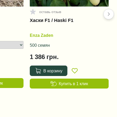
оставь отзыв
Хаски F1 / Haski F1
Enza Zaden
500 семян
1 386
грн.
В корзину
ик
Купить в 1 клик