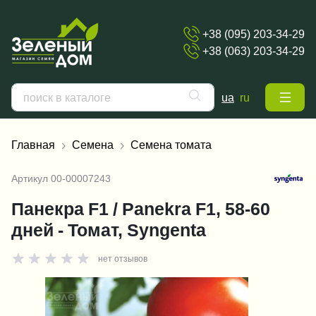
+38 (095) 203-34-29
+38 (063) 203-34-29
ua
ru
Главная
Семена
Семена томата
Артикул
00-00007243
Панекра F1 / Panekra F1, 58-60
дней - Томат, Syngenta
нет отзывов