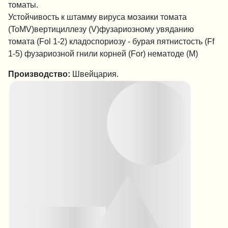
томаты.
Устойчивость к штамму вируса мозаики томата
(ToMV)вертициллезу (V)фузариозному увяданию
томата (Fol 1-2) кладоспориозу - бурая пятнистость (Ff
1-5) фузариозной гнили корней (For) нематоде (M)
Производство:
Швейцария.