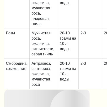
ржавчина,
воды
мучнистая
роса,
плодовая
гниль
Розы
Мучнистая
20-10
2-3
2
роса,
грамм на
ржавчина,
10 л
пятнистости,
воды
серая гниль
Смородина,
Антракноз,
20-10
2-3
2
крыжовник
септориоз,
грамм на
ржавчина,
10 л
мучнистая
воды
роса