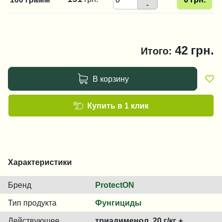
-
42
грн.
Итого:
В корзину
Купить в 1 клик
Характеристики
Бренд
ProtectON
Тип продукта
Фунгициды
Действующее
триадименол, 20 г/кг +