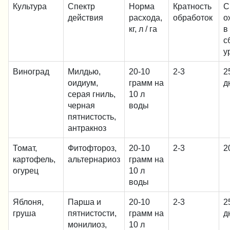
Культура
Спектр
Норма
Кратность
С
действия
расхода,
обработок
о
кг, л / га
в
с
у
Виноград
Милдью,
20-10
2-3
2
оидиум,
грамм на
д
серая гниль,
10 л
черная
воды
пятнистость,
антракноз
Томат,
Фитофтороз,
20-10
2-3
2
картофель,
альтернариоз
грамм на
огурец
10 л
воды
Яблоня,
Парша и
20-10
2-3
2
груша
пятнистости,
грамм на
д
монилиоз,
10 л