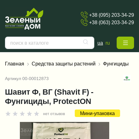
+38 (095) 203-34-29
+38 (063) 203-34-29
ua
ru
Главная
Средства защиты растений
Фунгициды
Артикул
00-00012873
Шавит Ф, ВГ (Shavit F) -
Фунгициды, ProtectON
Мини-упаковка
нет отзывов