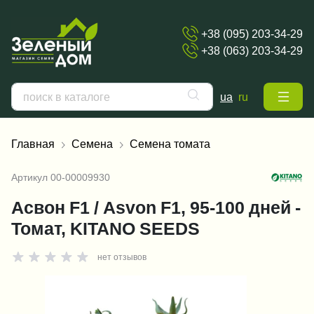
+38 (095) 203-34-29
+38 (063) 203-34-29
ua
ru
Главная
Семена
Семена томата
Артикул
00-00009930
Асвон F1 / Asvon F1, 95-100 дней -
Томат, KITANO SEEDS
нет отзывов