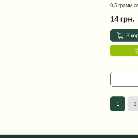
0,5 грамм с
14
грн.
В ко
1
2