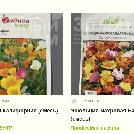
отзыв
оставь отзыв
 Калифорния (смесь)
Эшольция махровая Б
(смесь)
ЕНТР
Професійне насіння