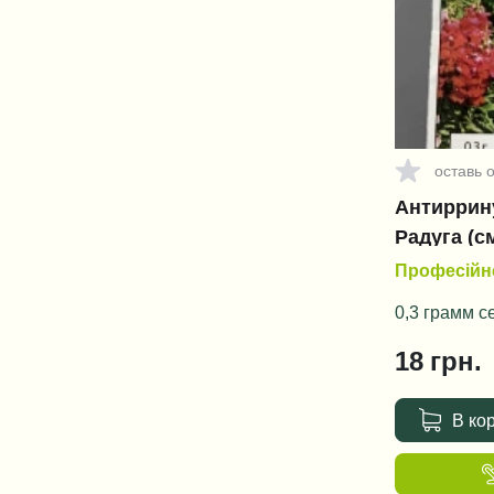
Целозия
Циния
Эшольция
оставь 
Антиррин
Радуга (с
Професійне
0,3 грамм с
18
грн.
В ко