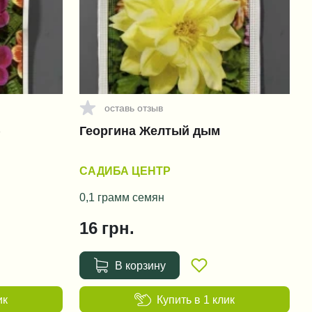
оставь отзыв
)
Георгина Желтый дым
САДИБА ЦЕНТР
0,1 грамм семян
16
грн.
В корзину
ик
Купить в 1 клик