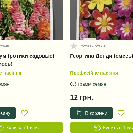
отзыв
оставь отзыв
ум (ротики садовые)
Георгина Денди (смесь
месь)
 насіння
Професійне насіння
емян
0,3 грамм семян
12
грн.
рзину
В корзину
Купить в 1 клик
Купить в 1 кл