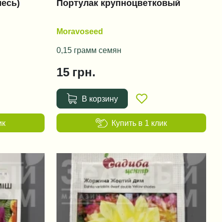
есь)
Портулак крупноцветковый
Moravoseed
0,15 грамм семян
15
грн.
В корзину
ик
Купить в 1 клик