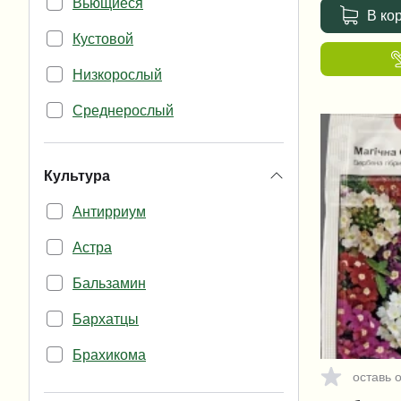
Вьющиеся
В ко
Кустовой
Низкорослый
Среднерослый
Культура
Антирриум
Астра
Бальзамин
Бархатцы
Брахикома
оставь 
Василек