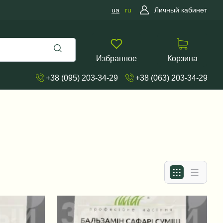
ua
ru
Личный кабинет
Избранное
Корзина
+38 (095) 203-34-29
+38 (063) 203-34-29