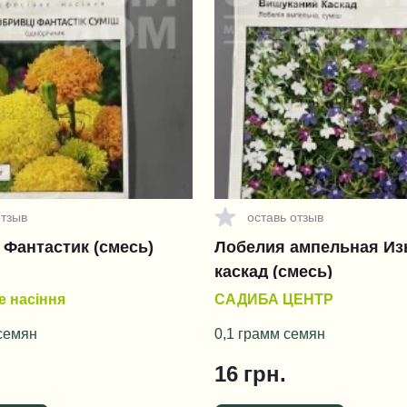
отзыв
оставь отзыв
Фантастик (смесь)
Лобелия ампельная И
каскад (смесь)
 насіння
САДИБА ЦЕНТР
 семян
0,1 грамм семян
16
грн.