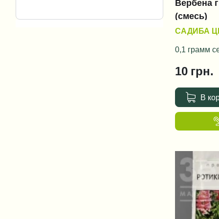
Вербена 
Вербена
(смесь)
САДИБА Ц
Георгина
0,1 грамм с
Земляника
10
грн.
Ипомея
Календула
В ко
Космея
Красоля
Лобелия
Мирабилис
Пеларгония
Портулак