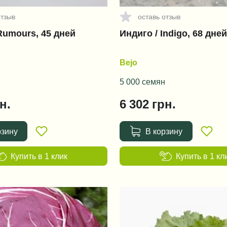
отзыв
оставь отзыв
Rumours, 45 дней
Индиго / Indigo, 68 дней
Bejo
5 000 семян
н.
6 302
грн.
рзину
В корзину
Купить в 1 клик
Купить в 1 кл