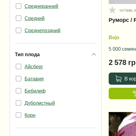
Среднеранний
оставь 
Средний
Руморс / 
Среднепоздний
Bejo
Поздний
5 000 семян
Тип плода
2 578
гр
Айсберг
Батавия
В ко
Бебилиф
Дуболистный
Корн
Кресс-салат