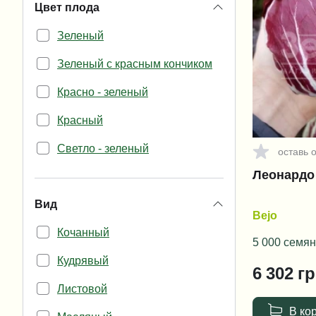
Цвет плода
Криспи
Зеленый
Листовой
Зеленый с красным кончиком
Лолла Росса
Красно - зеленый
Лолло Бионда
Красный
Маслянистый
Светло - зеленый
Мини-ромен
оставь 
Леонардо 
Темно - зеленый
Радичио
Вид
Ромэн
Bejo
Кочанный
Саланова
5 000 семян
Кудрявый
Фризе
6 302
гр
Листовой
Фриллис
В ко