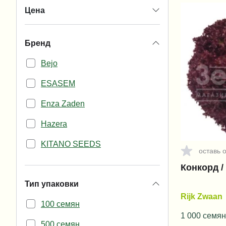
Цена
Бренд
Bejo
ESASEM
Enza Zaden
Hazera
KITANO SEEDS
оставь 
Moravoseed
Конкорд /
Тип упаковки
Nunhems
Rijk Zwaan
100 семян
Rijk Zwaan
1 000 семян
500 семян
SEMO