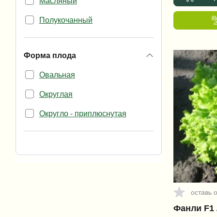
Масляный
Эндивий
Полукочанный
Форма плода
Овальная
Округлая
Округло - приплюснутая
оставь 
Фанли F1 