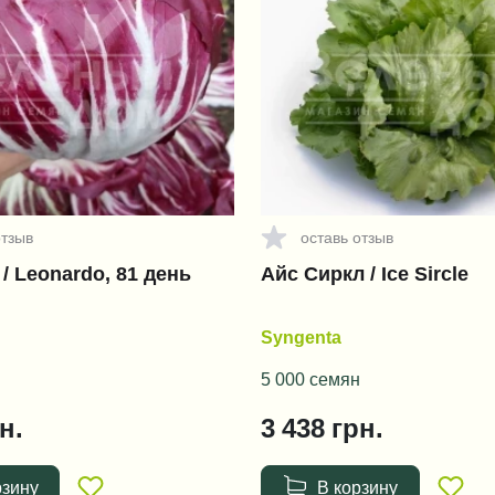
отзыв
оставь отзыв
/ Leonardo, 81 день
Айс Сиркл / Ice Sircle
Syngenta
5 000 семян
н.
3 438
грн.
рзину
В корзину