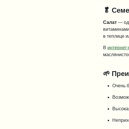
🥬
Семе
Салат
— одн
витаминами 
в теплице и
В
интернет
маслянистог
🌱
Преи
Очень б
Возмож
Высока
Неприх