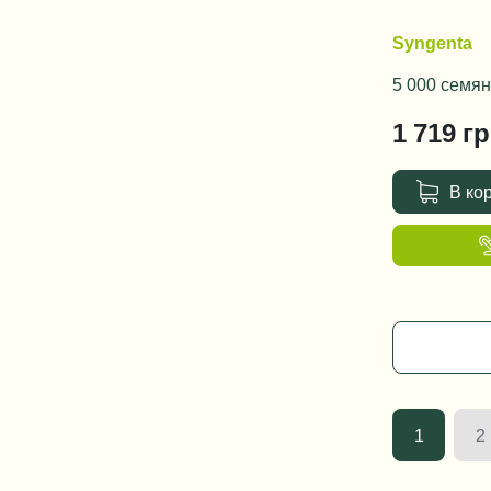
Syngenta
5 000 семян
1 719
гр
В ко
1
2