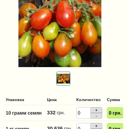
Упаковка
Цена
Количество
Сумма
+
332
грн.
10 грамм семян
0
грн.
-
+
30 636
грн.
1 кг семян
0
грн.