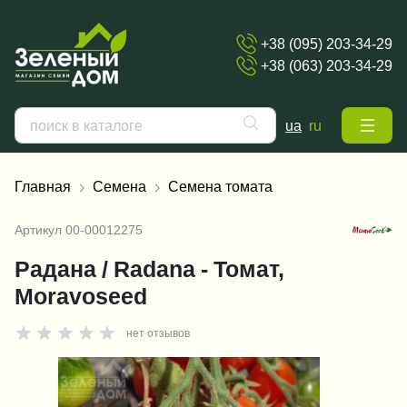
+38 (095) 203-34-29
+38 (063) 203-34-29
ua
ru
Главная
Семена
Семена томата
Артикул
00-00012275
Радана / Radana - Томат,
Moravoseed
нет отзывов