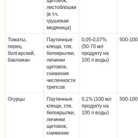
щитовок,
листоблошки
(в т.ч.
грушевая
медяница)
Томаты,
Паутинные
0,05-0,07%
500-100
перец
клещи, тля,
(50-70 мл
болгарский,
белокрылки,
продукту на
баклажан
личинки
100 л воды)
щитовок,
снижение
численности
трипсов
Огурцы
Паутинные
0,1% (100 мл
500-100
клещи, тля,
продукту на
белокрылки,
100 л воды)
личинки
щитовок,
снижение