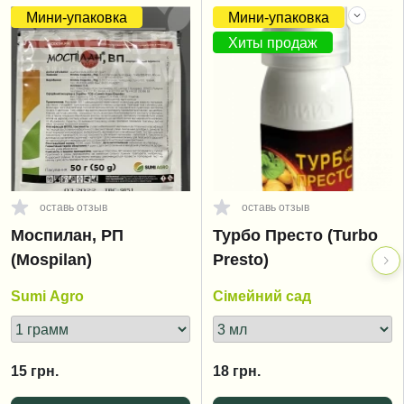
Мини-упаковка
Мини-упаковка
Хиты продаж
оставь отзыв
оставь отзыв
Моспилан, РП
Турбо Престо (Turbo
(Mospilan)
Presto)
Sumi Agro
Сімейний сад
15
грн.
18
грн.