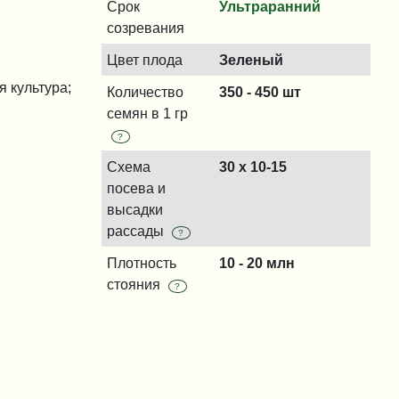
Срок
Ультраранний
созревания
Цвет плода
Зеленый
 культура;
Количество
350 - 450 шт
семян в 1 гр
?
Схема
30 х 10-15
посева и
высадки
рассады
?
Плотность
10 - 20 млн
стояния
?