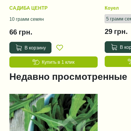
САДИБА ЦЕНТР
Коуел
10 грамм семян
29
грн.
66
грн.
В ко
В корзину
Купить в 1 клик
Недавно просмотренные