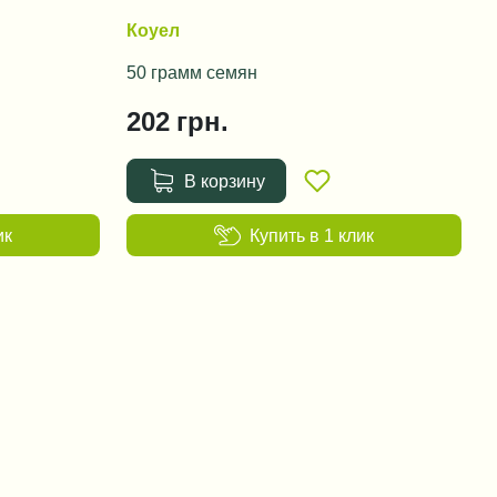
Коуел
50 грамм семян
202
грн.
В корзину
ик
Купить в 1 клик