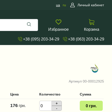
ua
ru
Личный кабинет
Избранное
Корзина
+38 (095) 203-34-29
+38 (063) 203-34-29
Артикул
00-00012925
Цена
Количество
Сумма
+
176
грн.
0
грн.
-