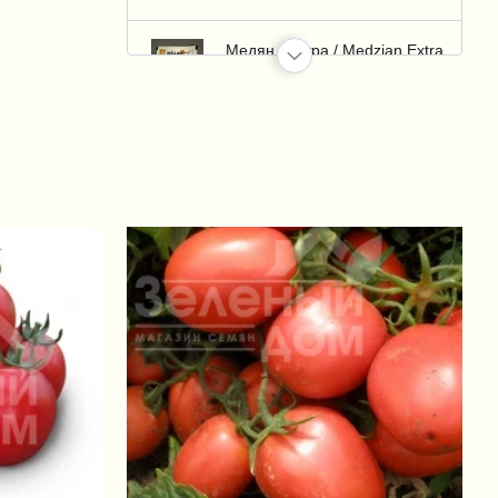
Медян Экстра / Medzian Extra
350 SC, КС
+32 грн.
Казумин / Kazumin 2Л, ВР
+1 326 грн.
Пермаклин Ликвид (Зенкор
Ликвид) / Permaclean Liquid
(Sencor Liquid), SC 600 к.с.
+95 грн.
Зенкор Ликвид / Sencor Liquid