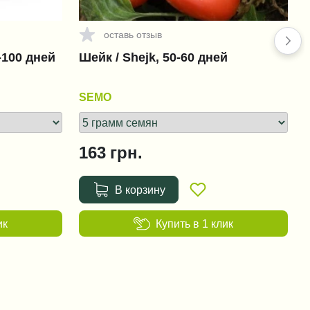
оставь отзыв
+1 456 грн.
-100 дней
Шейк / Shejk, 50-60 дней
Фюзилад Форте 150 EC /
Fusilade Forte 150 EC
SEMO
+151 грн.
163
грн.
Ридомил Голд MZ 68 WG /
Ridomil Gold MZ 68 WG
В корзину
+38 грн.
ик
Купить в 1 клик