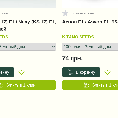
отзыв
оставь отзыв
17) F1 / Nuxy (KS 17) F1,
Асвон F1 / Asvon F1, 95
ней
EEDS
KITANO SEEDS
.
74
грн.
рзину
В корзину
Купить в 1 клик
Купить в 1 кл