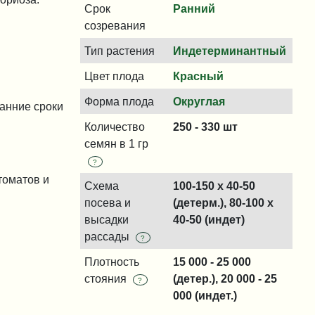
Срок
Ранний
созревания
Тип растения
Индетерминантный
Цвет плода
Красный
Форма плода
Округлая
анние сроки
Количество
250 - 330 шт
семян в 1 гр
?
томатов и
Схема
100-150 x 40-50
посева и
(детерм.), 80-100 x
высадки
40-50 (индет)
рассады
?
Плотность
15 000 - 25 000
стояния
(детер.), 20 000 - 25
?
000 (индет.)