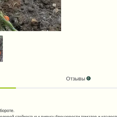
Отзывы
0
бороте.
левой стойкостью к вирусу бронзовости томатов и кладосп