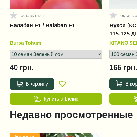
оставь отзыв
оставь 
Балабан F1 / Balaban F1
Нукси (КС 
115-125 д
Bursa Tohum
KITANO S
40
грн.
165
грн
В корзину
В ко
Купить в 1 клик
Недавно просмотренные
Новинки