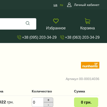
ua
ru
Личный кабинет
Избранное
Корзина
+38 (095) 203-34-29
+38 (063) 203-34-29
Артикул
00-00014036
на
Количество
Сумма
+
022
грн.
0
грн.
-