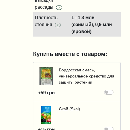
высадки
рассады
?
Плотность
1 - 1,3 млн
стояния
(озимый), 0,9 млн
?
(яровой)
Купить вместе с товаром:
Бордосская смесь,
универсальное средство для
защиты растений
+59 грн.
Скай (Skai)
+15 грн.