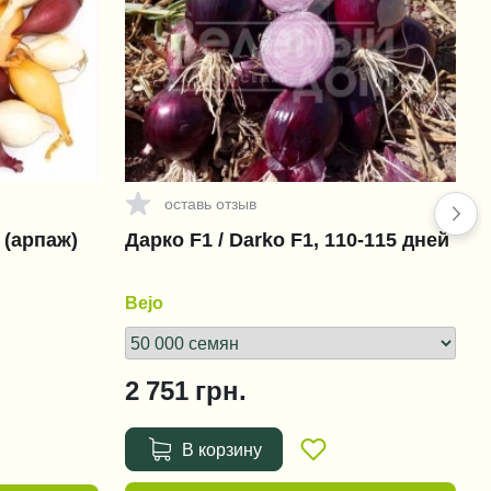
оставь отзыв
 (арпаж)
Дарко F1 / Darko F1, 110-115 дней
Bejo
2 751
грн.
В корзину