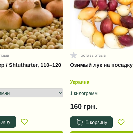
отзыв
оставь отзыв
 / Shtutharter, 110–120
Озимый лук на посадку
Украина
1 килограмм
160
грн.
рзину
В корзину