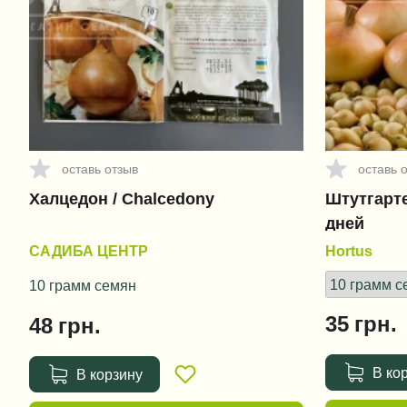
оставь отзыв
оставь 
Халцедон / Chalcedony
Штутгартер
дней
САДИБА ЦЕНТР
Hortus
10 грамм семян
35
грн.
48
грн.
В ко
В корзину