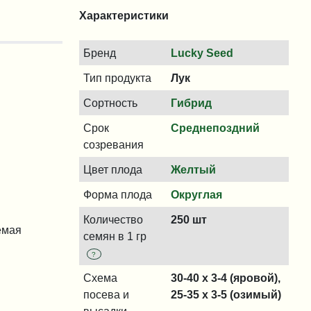
Характеристики
Бренд
Lucky Seed
Тип продукта
Лук
Сортность
Гибрид
Срок
Среднепоздний
созревания
Цвет плода
Желтый
Форма плода
Округлая
Количество
250 шт
емая
семян в 1 гр
?
Схема
30-40 x 3-4 (яровой),
посева и
25-35 x 3-5 (озимый)