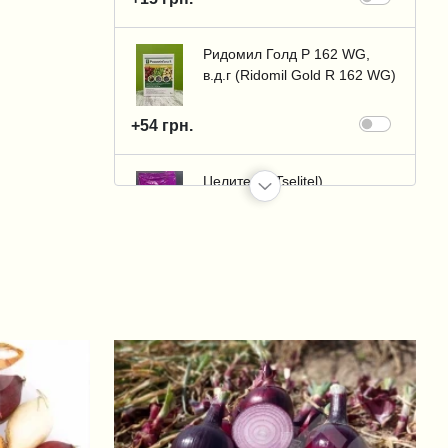
Ридомил Голд Р 162 WG,
в.д.г (Ridomil Gold R 162 WG)
+54 грн.
Целитель (Tselitel)
+170 грн.
Сигнум (Signum)
+80 грн.