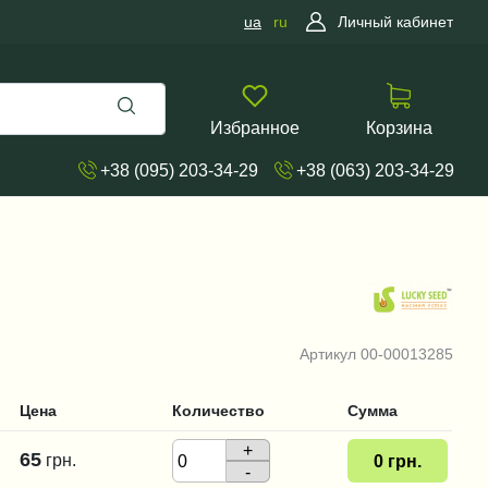
ua
ru
Личный кабинет
Избранное
Корзина
+38 (095) 203-34-29
+38 (063) 203-34-29
Артикул
00-00013285
Цена
Количество
Сумма
+
65
грн.
0
грн.
-