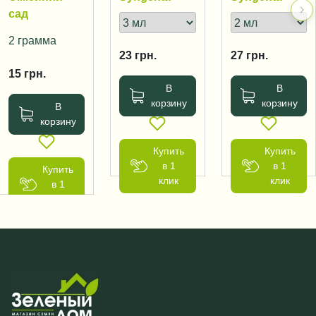
сад
2 грамма
23
грн.
27
грн.
15
грн.
В
В
корзину
корзину
В
корзину
Купить
Купить
в 1
в 1
Купить
клик
клик
в 1
клик