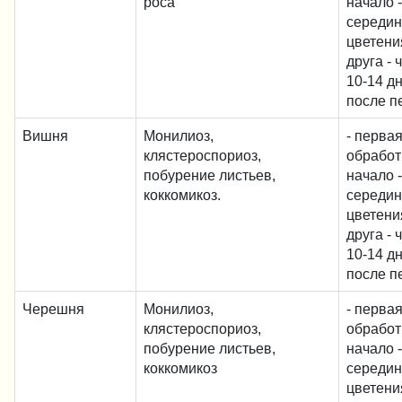
роса
начало -
середи
цветения
друга - 
10-14 д
после п
Вишня
Монилиоз,
- перва
клястероспориоз,
обработ
побурение листьев,
начало -
коккомикоз.
середи
цветения
друга - 
10-14 д
после п
Черешня
Монилиоз,
- перва
клястероспориоз,
обработ
побурение листьев,
начало -
коккомикоз
середи
цветения