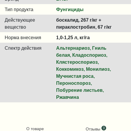
Тип продукта
Фунгициды
Действующее
боскалид, 267 г/кг +
вещество
пираклостробин, 67 г/кг
Норма внесения
1,0-1,25 л, кг/га
Спектр действия
Альтернариоз, Гниль
белая, Кладоспориоз,
Клястероспориоз,
Коккомикоз, Монилиоз,
Мучнистая роса,
Пероноспороз,
Побурение листьев,
Ржавчина
0
О товаре
Отзывы