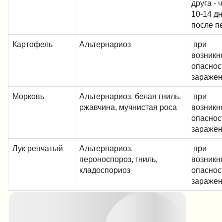
друга - 
10-14 д
после п
Картофель
Альтернариоз
при
возникн
опаснос
зараже
Морковь
Альтернариоз, белая гниль,
при
ржавчина, мучнистая роса
возникн
опаснос
зараже
Лук репчатый
Альтернариоз,
при
пероноспороз, гниль,
возникн
кладоспориоз
опаснос
зараже