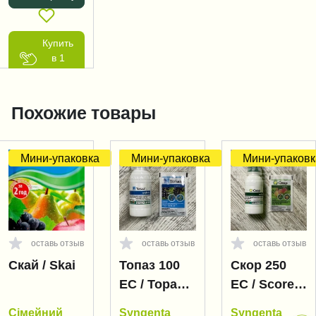
Купить
в 1
клик
Похожие товары
Мини-упаковка
Мини-упаковка
Мини-упаковк
оставь отзыв
оставь отзыв
оставь отзыв
Скай / Skai
Топаз 100
Скор 250
EC / Topaz
EC / Score
100 EC
250 EC
Сімейний
Syngenta
Syngenta