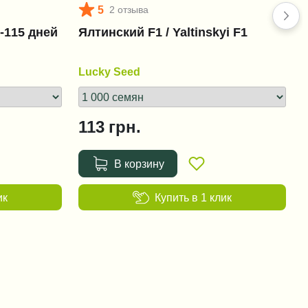
5
2 отзыва
0-115 дней
Ялтинский F1 / Yaltinskyi F1
Lucky Seed
113
грн.
В корзину
ик
Купить в 1 клик