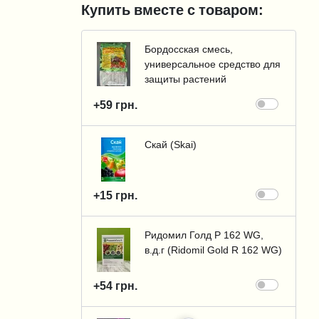
Купить вместе с товаром:
Бордосская смесь,
универсальное средство для
защиты растений
+59 грн.
Скай (Skai)
+15 грн.
Ридомил Голд Р 162 WG,
в.д.г (Ridomil Gold R 162 WG)
+54 грн.