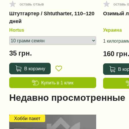
оставь отзыв
оставь 
Штутгартер / Shtutharter, 110–120
Озимый лу
дней
Hortus
Украина
1 килограм
35
грн.
160
грн
В корзину
В ко
Купить в 1 клик
Недавно просмотренные
Хобби пакет