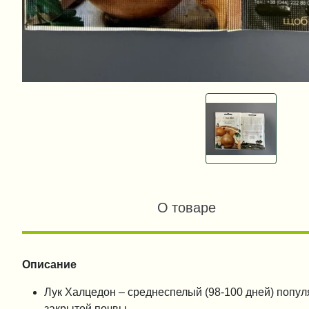
О товаре
Описание
Лук Халцедон – среднеспелый (98-100 дней) попу
закрытой почвы.