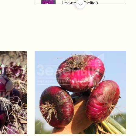
Целитель (Tselitel)
+170 грн.
Сигнум (Signum)
+80 грн.