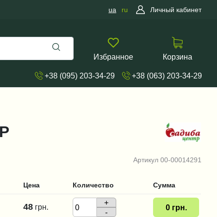
ua
ru
Личный кабинет
Избранное
Корзина
+38 (095) 203-34-29
+38 (063) 203-34-29
ТР
Артикул
00-00014291
Цена
Количество
Сумма
+
48
грн.
0
грн.
-