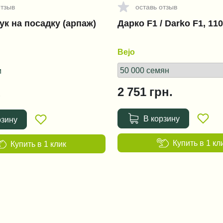
отзыв
оставь отзыв
к на посадку (арпаж)
Дарко F1 / Darko F1, 11
Bejo
м
2 751
грн.
.
В корзину
рзину
Купить в 1 кл
Купить в 1 клик