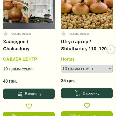
оставь отзыв
оставь отзыв
Халцедон /
Штутгартер /
Chalcedony
Shtutharter, 110–120
дней
САДИБА ЦЕНТР
Hortus
10 грамм семян
35
грн.
48
грн.
В корзину
В корзину