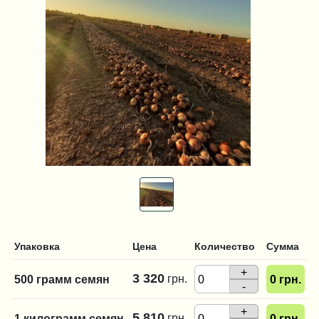
Упаковка
Цена
Количество
Сумма
+
3 320
грн.
500 грамм семян
0
грн.
-
+
5 810
грн.
1 килограмм семян
0
грн.