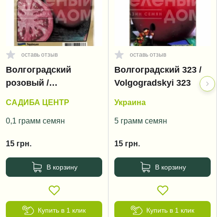
оставь отзыв
оставь отзыв
Волгоградский
Волгоградский 323 /
розовый /
Volgogradskyi 323
Volgogradskyi rozoviy
САДИБА ЦЕНТР
Украина
0,1 грамм семян
5 грамм семян
15
грн.
15
грн.
В корзину
В корзину
Купить в 1 клик
Купить в 1 клик