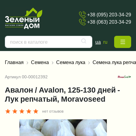
+38 (095) 203-34-29
+38 (063) 203-34-29
ua
ru
Главная
Семена
Семена лука
Семена лука репча
Артикул
00-00012392
Авалон / Avalon, 125-130 дней -
Лук репчатый, Moravoseed
нет отзывов