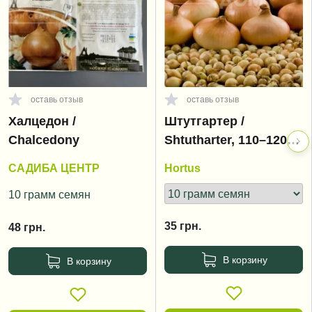
оставь отзыв
оставь отзыв
Халцедон /
Штутгартер /
Chalcedony
Shtutharter, 110–120
дней
САДИБА ЦЕНТР
Hortus
10 грамм семян
35
грн.
48
грн.
В корзину
В корзину