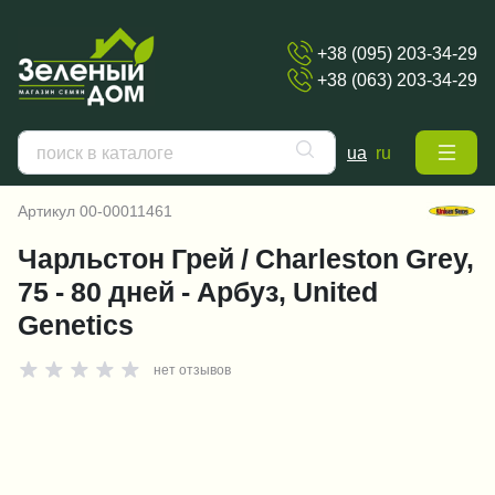
+38 (095) 203-34-29
+38 (063) 203-34-29
ua
ru
Главная
Семена
Семена арбуза
Артикул
00-00011461
Чарльстон Грей / Charleston Grey,
75 - 80 дней - Арбуз, United
Genetics
нет отзывов