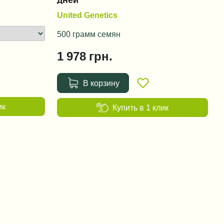
дней
United Genetics
500 грамм семян
1 978
грн.
В корзину
ик
Купить в 1 клик