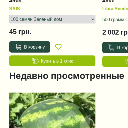
дней
дней
SAIS
Libra Seed
500 грамм 
45
грн.
2 002
гр
В корзину
В ко
Купить в 1 клик
Недавно просмотренные