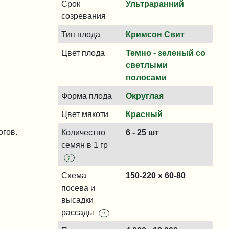
Срок
Ультраранний
созревания
Тип плода
Кримсон Свит
Цвет плода
Темно - зеленый со
светлыми
полосами
Форма плода
Округлая
Цвет мякоти
Красный
огов.
Количество
6 - 25 шт
семян в 1 гр
?
Схема
150-220 x 60-80
посева и
высадки
рассады
?