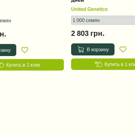
дней
s
United Genetics
семян
2 803
грн.
н.
В корзину
рзину
Купить в 1 кл
Купить в 1 клик