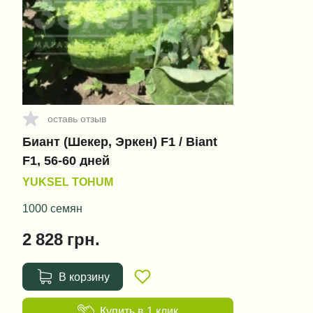
оставь отзыв
Биант (Шекер, Эркен) F1 / Biant
F1, 56-60 дней
YUKSEL TOHUM
1000 семян
2 828
грн.
В корзину
Купить в 1 клик