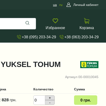
ua
ru
Личный кабинет
Избранное
Корзина
+38 (095) 203-34-29
+38 (063) 203-34-29
уз, YUKSEL TOHUM
Артикул
00-00010045
Цена
Количество
Сумма
+
2 828
грн.
0
грн.
-