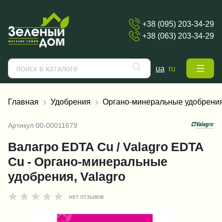
+38 (095) 203-34-29
+38 (063) 203-34-29
ua
ru
Главная
Удобрения
Органо-минеральные удобрени
Артикул
00-00011679
Валагро EDTA Cu / Valagro EDTA
Cu - Органо-минеральные
удобрения, Valagro
нет отзывов