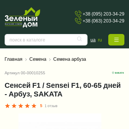
+38 (095) 203-34-29
+38 (063) 203-34-29
ua
ru
Главная
Семена
Семена арбуза
Артикул
00-00010255
Сенсей F1 / Sensei F1, 60-65 дней
- Арбуз, SAKATA
5
1 отзыв