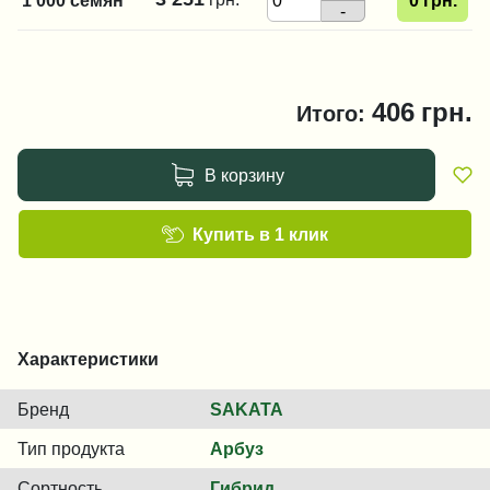
1 000 семян
0
грн.
-
406
грн.
Итого:
В корзину
Купить в 1 клик
Характеристики
Бренд
SAKATA
Тип продукта
Арбуз
Сортность
Гибрид