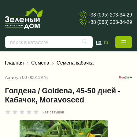
+38 (095) 203-34-29
+38 (063) 203-34-29
ua
ru
Главная
Семена
Семена кабачка
Артикул
00-00011976
Голдена / Goldena, 45-50 дней -
Кабачок, Moravoseed
нет отзывов