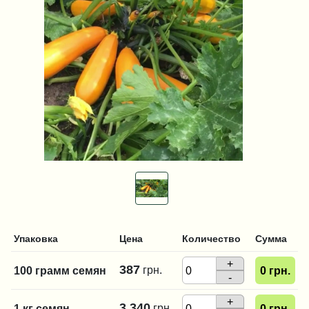
Упаковка
Цена
Количество
Сумма
+
387
грн.
100 грамм семян
0
грн.
-
+
3 340
грн.
1 кг семян
0
грн.