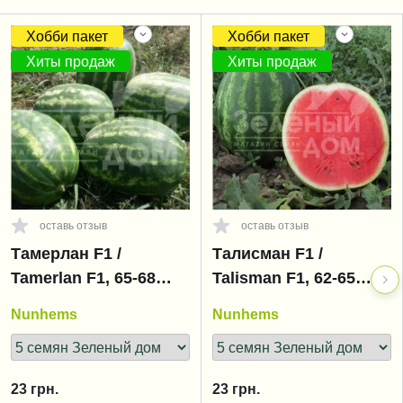
Хобби пакет
Хобби пакет
Хиты продаж
Хиты продаж
оставь отзыв
оставь отзыв
Тамерлан F1 /
Талисман F1 /
Tamerlan F1, 65-68
Talisman F1, 62-65
дней
дней
Nunhems
Nunhems
23
грн.
23
грн.