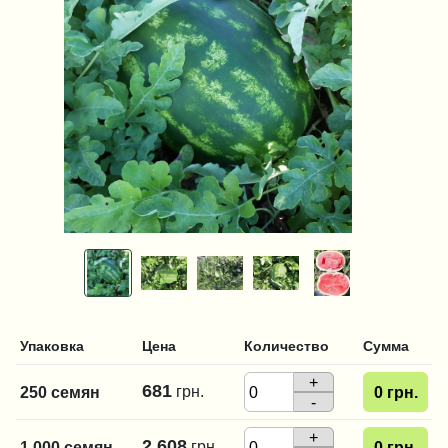
Упаковка
Цена
Количество
Сумма
+
681
грн.
250 семян
0
грн.
-
+
2 608
грн.
1 000 семян
0
грн.