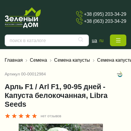
+38 (095) 203-34-29
+38 (063) 203-34-29
ua
ru
Главная
Семена
Семена капусты
Семена капуст
Артикул
00-00012984
Арль F1 / Arl F1, 90-95 дней -
Капуста белокочанная, Libra
Seeds
нет отзывов