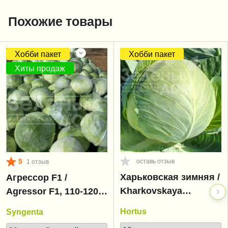
Похожие товары
Хобби пакет
Хобби пакет
Хиты продаж
5
оставь отзыв
1 отзыв
Харьковская зимняя /
Агрессор F1 /
Kharkovskaya
Agressor F1, 110-120
zimnyaya
дней
Hortus
Syngenta