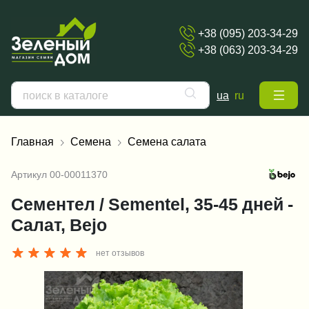
+38 (095) 203-34-29
+38 (063) 203-34-29
ua
ru
Главная
Семена
Семена салата
Артикул
00-00011370
Сементел / Sementel, 35-45 дней -
Салат, Bejo
нет отзывов