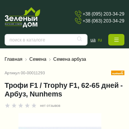
+38 (095) 203-34-29
+38 (063) 203-34-29
ua
ru
Главная
Семена
Семена арбуза
Артикул
00-00011293
Трофи F1 / Trophy F1, 62-65 дней -
Арбуз, Nunhems
нет отзывов