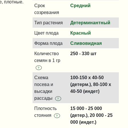
е, плотные.
Срок
Средний
созревания
Тип растения
Детерминантный
Цвет плода
Красный
Форма плода
Сливовидная
Количество
250 - 330 шт
семян в 1 гр
?
Схема
100-150 x 40-50
посева и
(детерм.), 80-100 x
высадки
40-50 (индет)
рассады
?
Плотность
15 000 - 25 000
стояния
(детер.), 20 000 - 25
?
000 (индет.)