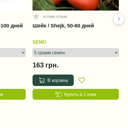
оставь отзыв
+1 456 грн.
-100 дней
Шейк / Shejk, 50-60 дней
Фюзилад Форте 150 EC /
Fusilade Forte 150 EC
SEMO
+151 грн.
163
грн.
Ридомил Голд MZ 68 WG /
Ridomil Gold MZ 68 WG
В корзину
+38 грн.
ик
Купить в 1 клик