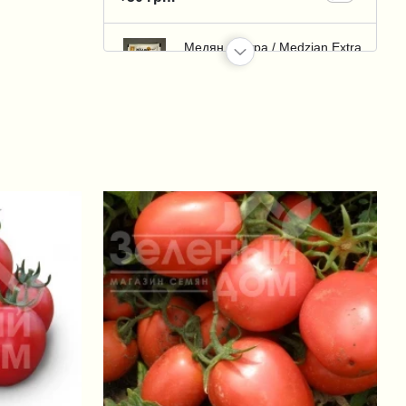
Медян Экстра / Medzian Extra
350 SC, КС
+32 грн.
Казумин / Kazumin 2Л, ВР
+1 326 грн.
Пермаклин Ликвид (Зенкор
Ликвид) / Permaclean Liquid
(Sencor Liquid), SC 600 к.с.
+95 грн.
Зенкор Ликвид / Sencor Liquid