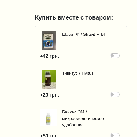
Купить вместе с товаром:
Шавит Ф / Shavit F, ВГ
+42 грн.
Тивитус / Tivitus
+20 грн.
Байкал ЭМ /
микробиологическое
удобрение
+50 грн.