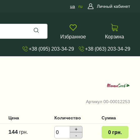
ua
ru
Личный кабинет
Избранное
Корзина
+38 (095) 203-34-29
+38 (063) 203-34-29
Артикул
00-00012253
Цена
Количество
Сумма
+
144
грн.
0
грн.
-