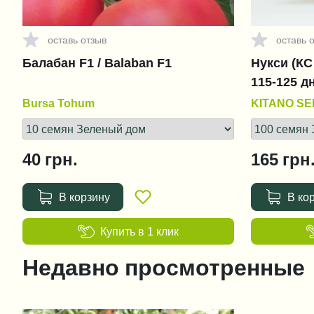
оставь отзыв
оставь 
Балабан F1 / Balaban F1
Нукси (КС 
115-125 д
Bursa Tohum
KITANO S
40
грн.
165
грн
В корзину
В ко
Купить в 1 клик
Недавно просмотренные