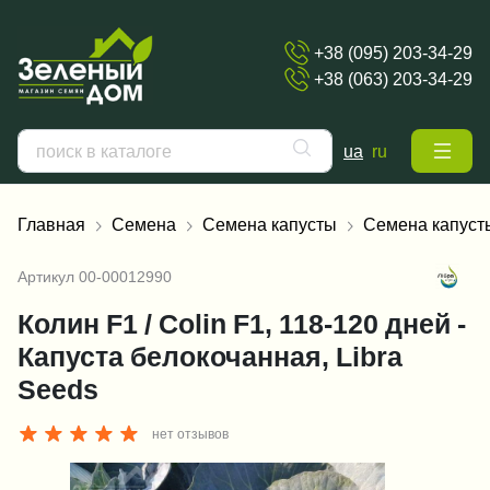
+38 (095) 203-34-29
+38 (063) 203-34-29
ua
ru
Главная
Семена
Семена капусты
Семена капуст
Артикул
00-00012990
Колин F1 / Colin F1, 118-120 дней -
Капуста белокочанная, Libra
Seeds
нет отзывов