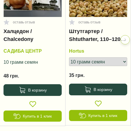
оставь отзыв
оставь отзыв
Халцедон /
Штутгартер /
Chalcedony
Shtutharter, 110–120
дней
САДИБА ЦЕНТР
Hortus
10 грамм семян
35
грн.
48
грн.
В корзину
В корзину
Купить в 1 клик
Купить в 1 клик