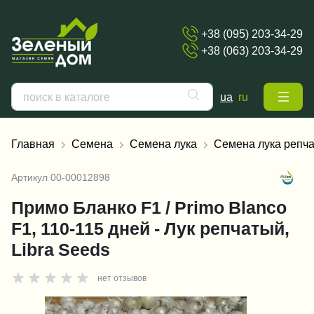
+38 (095) 203-34-29
+38 (063) 203-34-29
ua
ru
Главная
Семена
Семена лука
Семена лука репча
Артикул
00-00012898
Примо Бланко F1 / Primo Blanco
F1, 110-115 дней - Лук репчатый,
Libra Seeds
нет отзывов