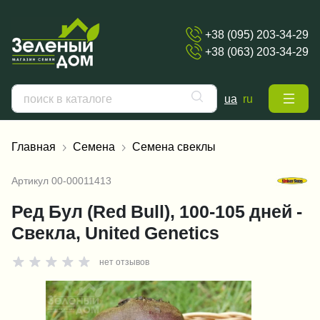
+38 (095) 203-34-29
+38 (063) 203-34-29
ua
ru
Главная
Семена
Семена свеклы
Артикул
00-00011413
Ред Бул (Red Bull), 100-105 дней -
Свекла, United Genetics
нет отзывов