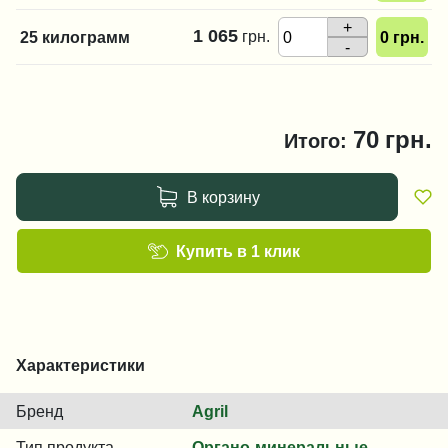
+
1 065
грн.
25 килограмм
0
грн.
-
70
грн.
Итого:
В корзину
Купить в 1 клик
Характеристики
Бренд
Agril
Тип продукта
Органо-минеральные