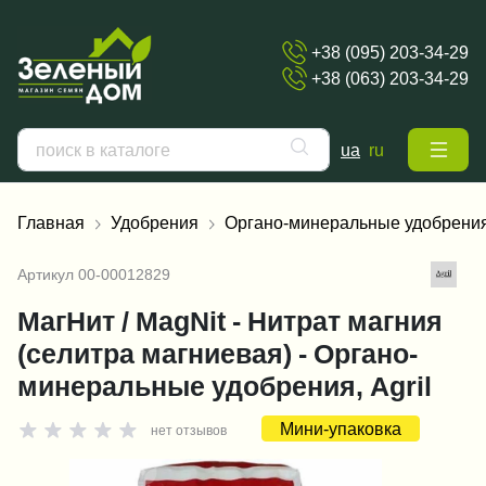
+38 (095) 203-34-29
+38 (063) 203-34-29
ua
ru
Главная
Удобрения
Органо-минеральные удобрени
Артикул
00-00012829
МагНит / MagNit - Нитрат магния
(селитра магниевая) - Органо-
минеральные удобрения, Agril
Мини-упаковка
нет отзывов