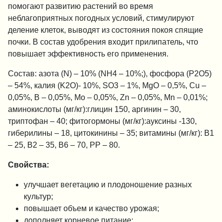
помогают развитию растений во время
неблагоприятных погодных условий, стимулируют
деление клеток, выводят из состояния покоя спящие
почки. В состав удобрения входит прилипатель, что
повышает эффективность его применения.
Состав: азота (N) – 10% (NH4 – 10%;), фосфора (P2O5)
– 54%, калия (K2O)- 10%, SO3 – 1%, MgO – 0,5%, Cu –
0,05%, B – 0,05%, Mo – 0,05%, Zn – 0,05%, Mn – 0,01%;
аминокислоты (мг/кг):глицин 150, аргинин – 30,
триптофан – 40; фитогормоны (мг/кг):ауксины -130,
гиберилины – 18, цитокинины – 35; витамины (мг/кг): B1
– 25, B2 – 35, B6 – 70, PP – 80.
Свойства:
улучшает вегетацию и плодоношение разных
культур;
повышает объем и качество урожая;
дополняет корневое питание;