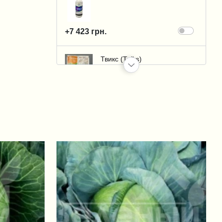
+7 423 грн.
Твикс (Tviks)
+20 грн.
Фундазол, ЗП (Fundazol)
+28 грн.
Аммиачная селитра (нитрат
аммония) / азотное
удобрение