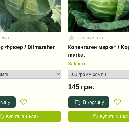
отзыв
оставь отзыв
 Фрюер / Ditmarsher
Копенгаген маркет / K
market
Satimex
145
грн.
рзину
В корзину
Купить в 1 клик
Купить в 1 кл