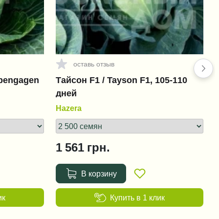
+80 грн.
оставь отзыв
opengagen
Тайсон F1 / Tayson F1, 105-110
дней
Hazera
1 561
грн.
В корзину
ик
Купить в 1 клик