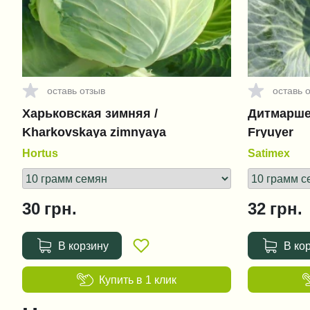
оставь отзыв
оставь 
Харьковская зимняя /
Дитмаршер
Kharkovskaya zimnyaya
Fryuyer
Hortus
Satimex
30
грн.
32
грн.
В корзину
В ко
Купить в 1 клик