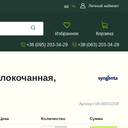
ua
ru
Личный кабинет
Избранное
Корзина
+38 (095) 203-34-29
+38 (063) 203-34-29
белокочанная,
Артикул
00-00011158
Цена
Количество
Сумма