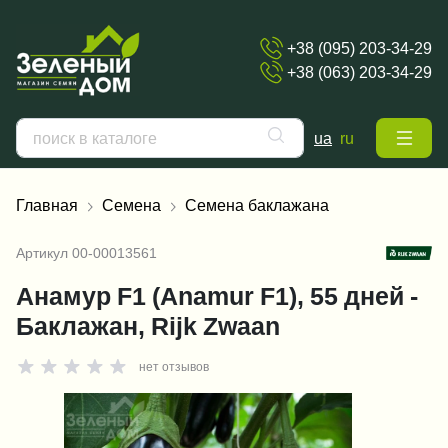
+38 (095) 203-34-29
+38 (063) 203-34-29
ua
ru
Главная
Семена
Семена баклажана
Артикул
00-00013561
Анамур F1 (Anamur F1), 55 дней -
Баклажан, Rijk Zwaan
нет отзывов