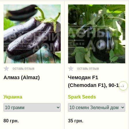
оставь отзыв
оставь отзыв
Алмаз (Almaz)
Чемодан F1
(Chemodan F1), 90-105
дней
Украина
Spark Seeds
80
грн.
35
грн.