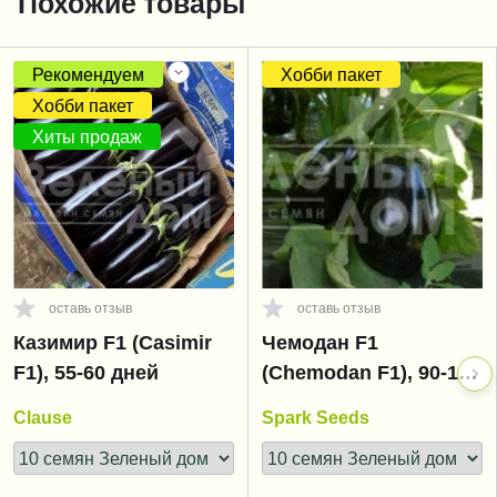
Похожие товары
Рекомендуем
Хобби пакет
Хобби пакет
Хиты продаж
оставь отзыв
оставь отзыв
Казимир F1 (Casimir
Чемодан F1
F1), 55-60 дней
(Chemodan F1), 90-105
дней
Clause
Spark Seeds