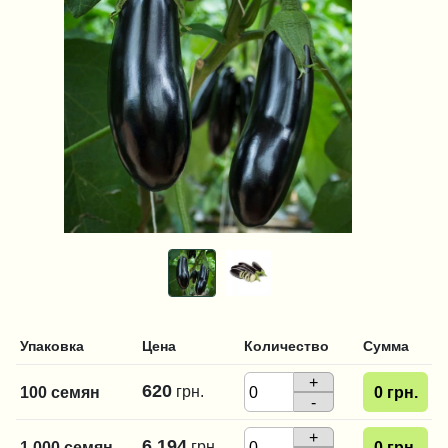
Упаковка
Цена
Количество
Сумма
+
620
грн.
100 семян
0
грн.
-
+
6 194
грн.
1 000 семян
0
грн.