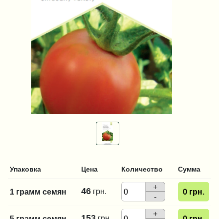
Упаковка
Цена
Количество
Сумма
+
46
грн.
1 грамм семян
0
грн.
-
+
153
грн.
5 грамм семян
0
грн.