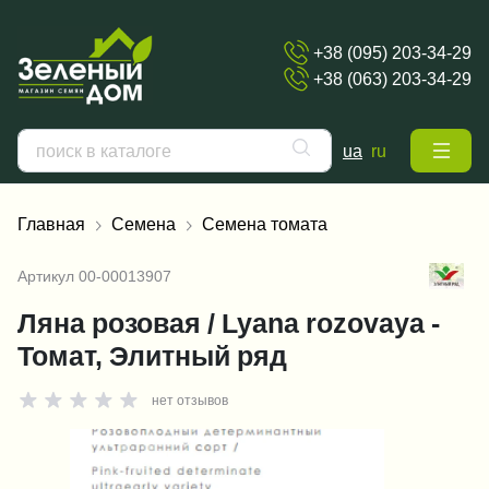
+38 (095) 203-34-29
+38 (063) 203-34-29
ua
ru
Главная
Семена
Семена томата
Артикул
00-00013907
Ляна розовая / Lyana rozovaya -
Томат, Элитный ряд
нет отзывов