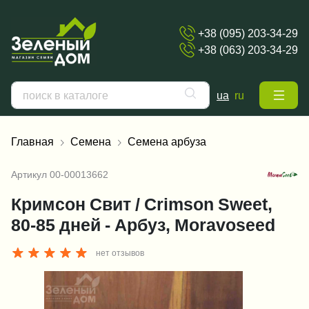
+38 (095) 203-34-29
+38 (063) 203-34-29
ua
ru
Главная
Семена
Семена арбуза
Артикул
00-00013662
Кримсон Свит / Crimson Sweet,
80-85 дней - Арбуз, Moravoseed
нет отзывов