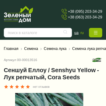
+38 (095) 203-34-29
+38 (063) 203-34-29
ua
ru
Главная
Семена
Семена лука
Семена лука репча
Артикул
00-00013516
Сеншуй Еллоу / Senshyu Yellow -
Лук репчатый, Cora Seeds
нет отзывов