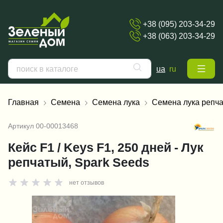
+38 (095) 203-34-29
+38 (063) 203-34-29
ua
ru
Главная
Семена
Семена лука
Семена лука репча
Артикул
00-00013468
Кейс F1 / Keys F1, 250 дней - Лук
репчатый, Spark Seeds
нет отзывов