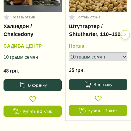
оставь отзыв
оставь отзыв
Халцедон /
Штутгартер /
Chalcedony
Shtutharter, 110–120
дней
САДИБА ЦЕНТР
Hortus
10 грамм семян
35
грн.
48
грн.
В корзину
В корзину
Купить в 1 клик
Купить в 1 клик