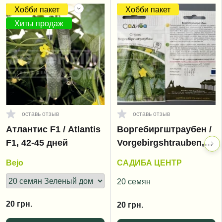
Хобби пакет
Хобби пакет
Хиты продаж
оставь отзыв
оставь отзыв
Атлантис F1 / Atlantis
Воргебиргштраубен /
F1, 42-45 дней
Vorgebirgshtrauben,
40-45 дней
Bejo
САДИБА ЦЕНТР
20 семян
20
грн.
20
грн.