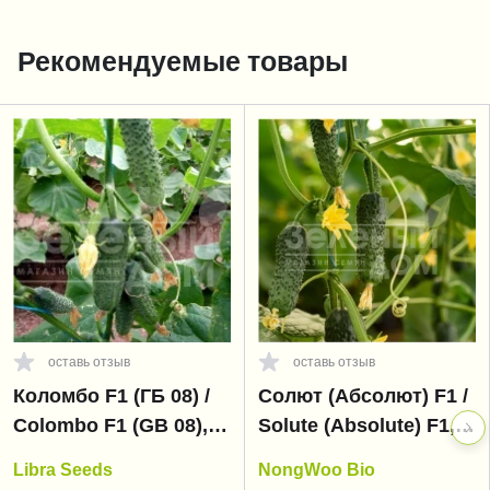
Рекомендуемые товары
оставь отзыв
оставь отзыв
Коломбо F1 (ГБ 08) /
Солют (Абсолют) F1 /
Colombo F1 (GВ 08),
Solute (Absolute) F1,
35-45 дней
35 дней
Libra Seeds
NongWoo Bio