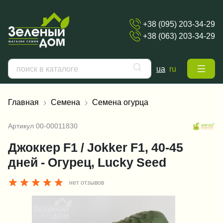
+38 (095) 203-34-29
+38 (063) 203-34-29
ua
ru
Главная
Семена
Семена огурца
Артикул
00-00011830
Джоккер F1 / Jokker F1, 40-45
дней - Огурец, Lucky Seed
нет отзывов