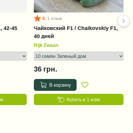
+1 302 грн.
4
1 отзыв
, 42-45
Чайковский F1 / Chaikovskiy F1,
Ридомил Голд MZ 68 WG
40 дней
(Ridomil Gold MZ 68 WG)
Rijk Zwaan
+38 грн.
36
грн.
В корзину
ик
Купить в 1 клик