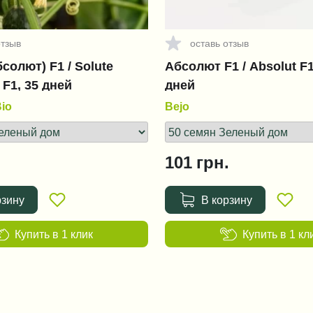
отзыв
оставь отзыв
солют) F1 / Solute
Абсолют F1 / Absolut F1
 F1, 35 дней
дней
io
Bejo
101
грн.
рзину
В корзину
Купить в 1 клик
Купить в 1 кл