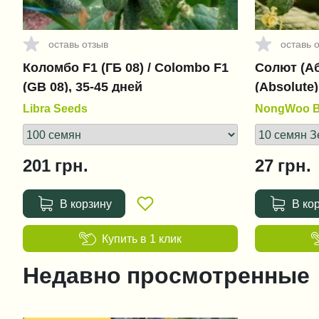
оставь отзыв
оставь 
Коломбо F1 (ГБ 08) / Colombo F1
Солют (Аб
(GВ 08), 35-45 дней
(Absolute)
Libra Seeds
NongWoo B
201
грн.
27
грн.
В корзину
В ко
Купить в 1 клик
Недавно просмотренные