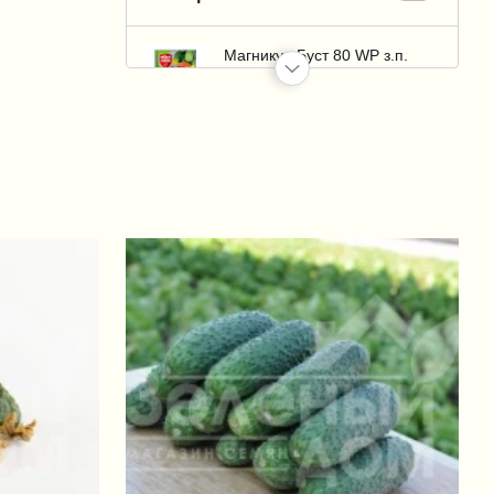
Магникур Буст 80 WP з.п.
(Magnikur Bust)
+38 грн.
Магникур Энерджи 840 SL
в.р. (Magnikur Energy)
+55 грн.
Превикур Энерджи 840 SL
(Previcur Energy 840 SL)
+1 958 грн.
Альетт (Aliette)