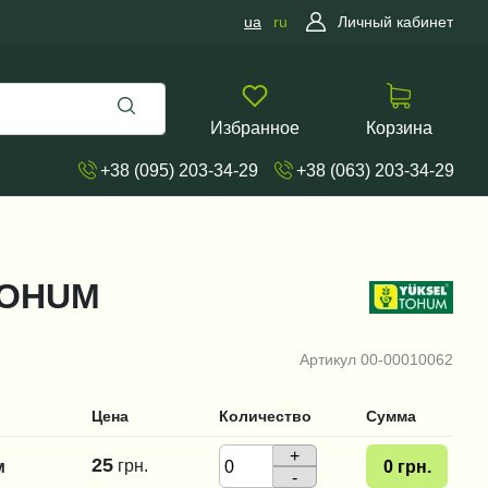
ua
ru
Личный кабинет
Избранное
Корзина
+38 (095) 203-34-29
+38 (063) 203-34-29
 TOHUM
Артикул
00-00010062
Цена
Количество
Сумма
+
25
грн.
м
0
грн.
-