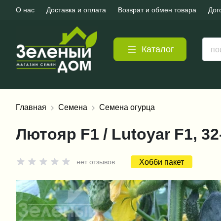
О нас
Доставка и оплата
Возврат и обмен товара
Дог
Каталог
Главная
Семена
Семена огурца
Лютояр F1 / Lutoyar F1, 
Хобби пакет
нет отзывов