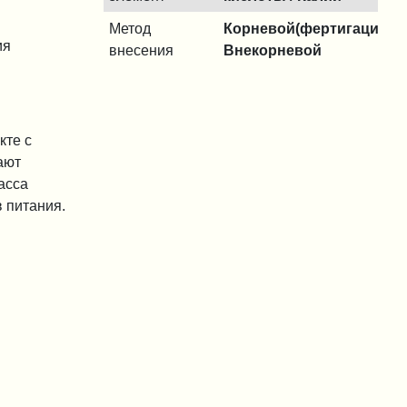
Метод
Корневой(фертигация)/
ия
внесения
Внекорневой
кте с
ают
асса
 питания.