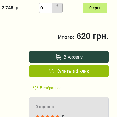
+
2 746
грн.
0
грн.
-
620
грн.
Итого:
В корзину
Купить в 1 клик
В избранное
0 оценок
0