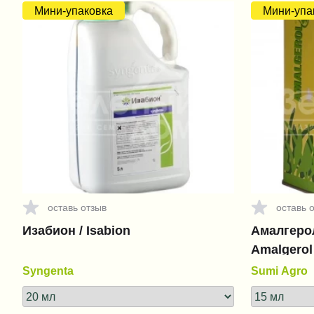
Мини-упаковка
Мини-упа
оставь отзыв
оставь 
Изабион / Isabion
Амалгерол
Amalgerol
Syngenta
Sumi Agro