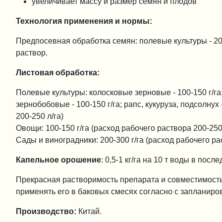
увеличивает массу и размер семян и плодов
Технология применения и нормы:
Предпосевная обработка семян: полевые культуры - 200
раствор.
Листовая обработка:
Полевые культуры: колосковые зерновые - 100-150 г/га
зернобобовые - 100-150 г/га; рапс, кукуруза, подсолнух 
200-250 л/га)
Овощи: 100-150 г/га (расход рабочего раствора 200-250 
Сады и виноградники: 200-300 г/га (расход рабочего рас
Капельное орошение
: 0,5-1 кг/га на 10 т воды в посл
Прекрасная растворимость препарата и совместимост
применять его в баковых смесях согласно с заплани
Производство:
Китай.