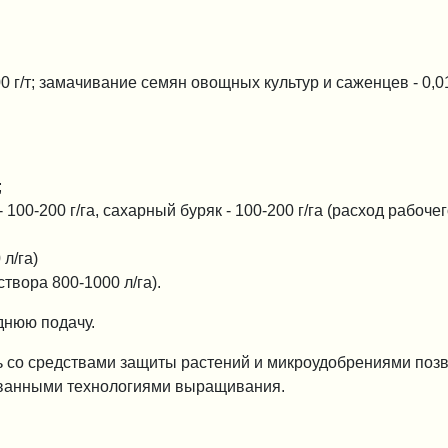
 г/т; замачивание семян овощных культур и саженцев - 0,01
;
- 100-200 г/га, сахарный буряк - 100-200 г/га (расход рабоче
л/га)
твора 800-1000 л/га).
еднюю подачу.
ь со средствами защиты растений и микроудобрениями поз
рованными технологиями выращивания.