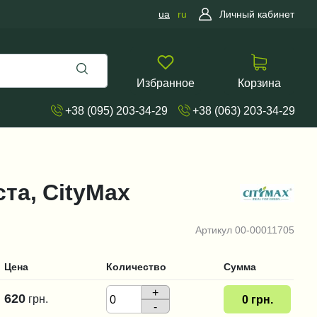
ua
ru
Личный кабинет
Избранное
Корзина
+38 (095) 203-34-29
+38 (063) 203-34-29
ста, CityMax
Артикул
00-00011705
Цена
Количество
Сумма
+
620
грн.
0
грн.
-