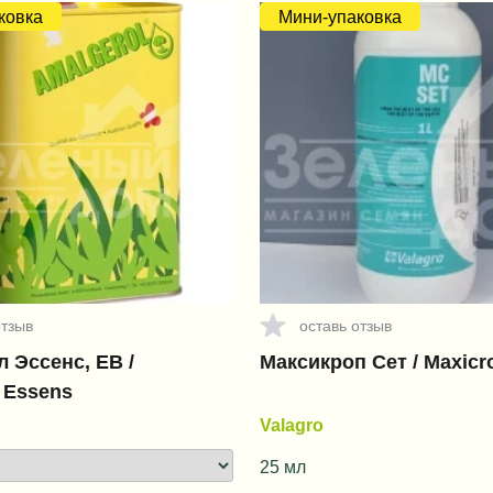
ковка
Мини-упаковка
отзыв
оставь отзыв
 Эссенс, ЕВ /
Максикроп Сет / Maxicr
 Essens
Valagro
25 мл