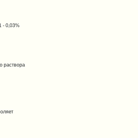
 - 0,03%
го раствора
воляет