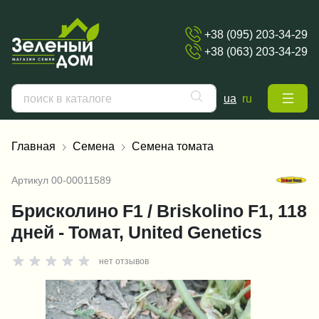
+38 (095) 203-34-29
+38 (063) 203-34-29
ua
ru
Главная
Семена
Семена томата
Артикул
00-00011589
Брисколино F1 / Briskolino F1, 118
дней - Томат, United Genetics
нет отзывов