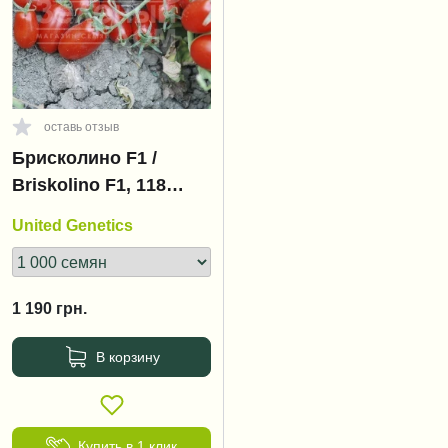
оставь отзыв
Брисколино F1 /
Briskolino F1, 118
дней
United Genetics
1 190
грн.
В корзину
Купить в 1 клик