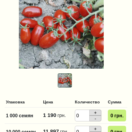
Упаковка
Цена
Количество
Сумма
+
1 190
грн.
1 000 семян
0
грн.
-
+
11 897
грн.
10 000 семян
0
грн.