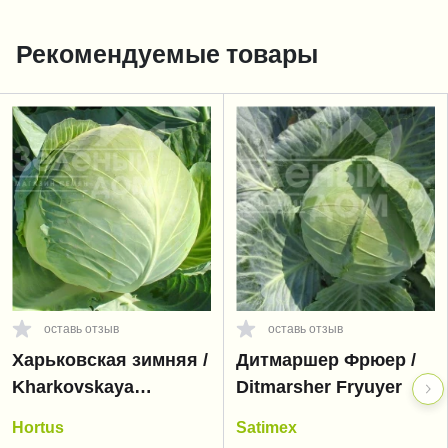
Рекомендуемые товары
оставь отзыв
оставь отзыв
Харьковская зимняя /
Дитмаршер Фрюер /
Kharkovskaya
Ditmarsher Fryuyer
zimnyaya
Hortus
Satimex