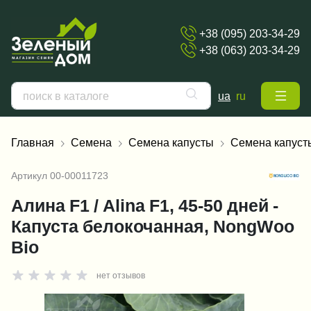
+38 (095) 203-34-29
+38 (063) 203-34-29
ua
ru
Главная
Семена
Семена капусты
Семена капуст
Артикул
00-00011723
Алина F1 / Alina F1, 45-50 дней -
Капуста белокочанная, NongWoo
Bio
нет отзывов