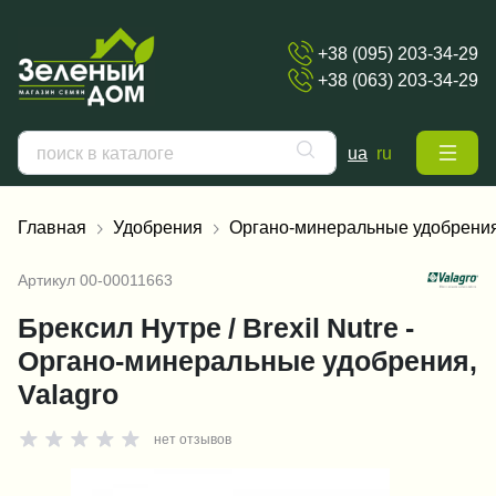
+38 (095) 203-34-29
+38 (063) 203-34-29
ua
ru
Главная
Удобрения
Органо-минеральные удобрени
Артикул
00-00011663
Брексил Нутре / Brexil Nutre -
Органо-минеральные удобрения,
Valagro
нет отзывов