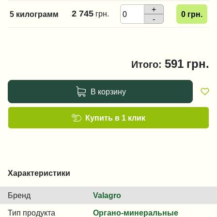
+
2 745
грн.
5 килограмм
0
грн.
-
591
грн.
Итого:
В корзину
Купить в 1 клик
Характеристики
Бренд
Valagro
Тип продукта
Органо-минеральные