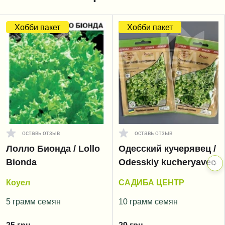
Хобби пакет
Хобби пакет
оставь отзыв
оставь отзыв
Лолло Бионда / Lollo
Одесский кучерявец /
Bionda
Odesskiy kucheryavec
Коуел
САДИБА ЦЕНТР
5 грамм семян
10 грамм семян