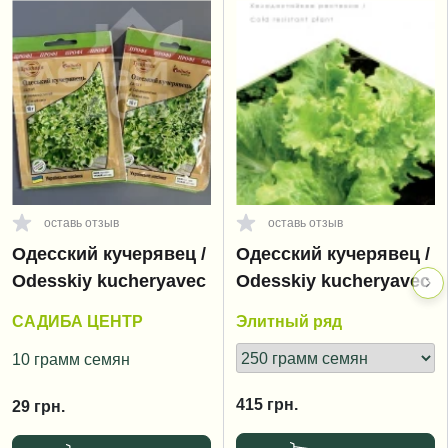
оставь отзыв
оставь отзыв
Одесский кучерявец /
Одесский кучерявец /
Odesskiy kucheryavec
Odesskiy kucheryavec
САДИБА ЦЕНТР
Элитный ряд
10 грамм семян
415
грн.
29
грн.