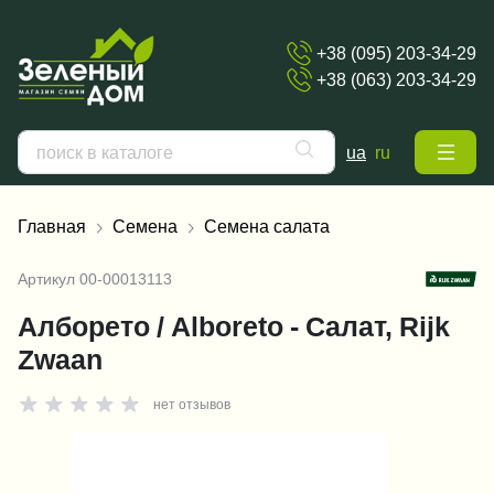
+38 (095) 203-34-29
+38 (063) 203-34-29
ua
ru
Главная
Семена
Семена салата
Артикул
00-00013113
Алборето / Alboreto - Салат, Rijk
Zwaan
нет отзывов