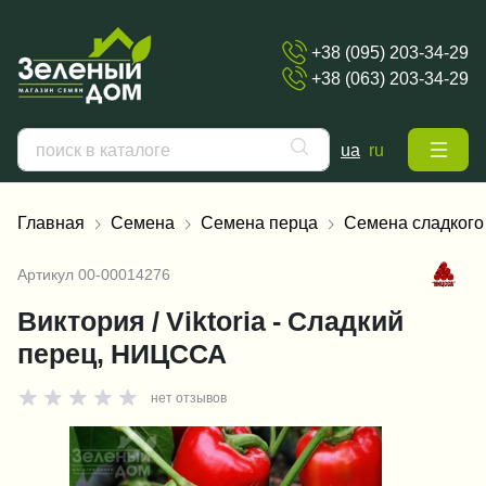
+38 (095) 203-34-29
+38 (063) 203-34-29
ua
ru
Главная
Семена
Семена перца
Семена сладкого
Артикул
00-00014276
Виктория / Viktoria - Сладкий
перец, НИЦССА
нет отзывов