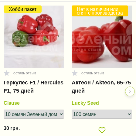
Хобби пакет
Нет в наличии или
снят с производства
оставь отзыв
оставь отзыв
Геркулес F1 / Hercules
Актеон / Akteon, 65-75
F1, 75 дней
дней
Clause
Lucky Seed
30
грн.