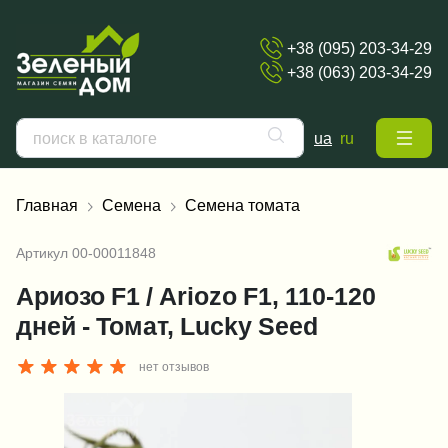
+38 (095) 203-34-29
+38 (063) 203-34-29
ua
ru
Главная
Семена
Семена томата
Артикул
00-00011848
Ариозо F1 / Ariozo F1, 110-120
дней - Томат, Lucky Seed
нет отзывов