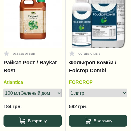
оставь отзыв
оставь отзыв
Райкат Рост / Raykat
Фолькроп Комби /
Rost
Folcrop Combi
Atlantica
FORCROP
184
грн.
592
грн.
В корзину
В корзину