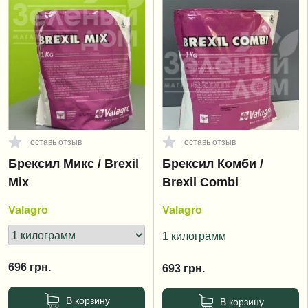
оставь отзыв
оставь отзыв
Брексил Микс / Brexil
Брексил Комби /
Mix
Brexil Combi
Valagro
Valagro
1 килограмм
696
грн.
693
грн.
В корзину
В корзину