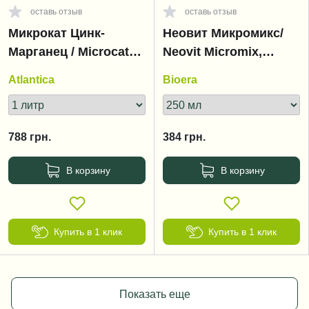
оставь отзыв
оставь отзыв
Микрокат Цинк-
Неовит Микромикс/
Марганец / Microcat
Neovit Micromix,
Zinc-Manganese (Zn-
Жидкая смесь с
Atlantica
Bioera
Mn)
магнием и
микроэлементами
788
грн.
384
грн.
В корзину
В корзину
Купить в 1 клик
Купить в 1 клик
Показать еще