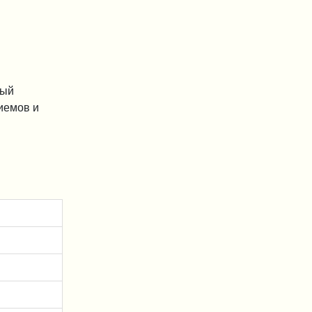
дый
иемов и