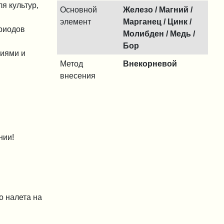
я культур,
Основной
Железо / Магний /
элемент
Марганец / Цинк /
ериодов
Молибден / Медь /
Бор
ниями и
Метод
Внекорневой
внесения
нии!
о налета на