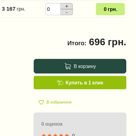
+
3 167
грн.
0
грн.
-
696
грн.
Итого:
В корзину
Купить в 1 клик
В избранное
0 оценок
0