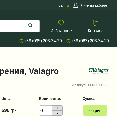
ua
ru
Личный кабинет
Избранное
Корзина
+38 (095) 203-34-29
+38 (063) 203-34-29
рения, Valagro
Артикул
00-00011655
Цена
Количество
Сумма
+
696
грн.
0
грн.
-